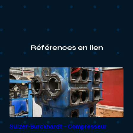
Références en lien
nes
Sulzer-Burckhardt – Compresseur
Da