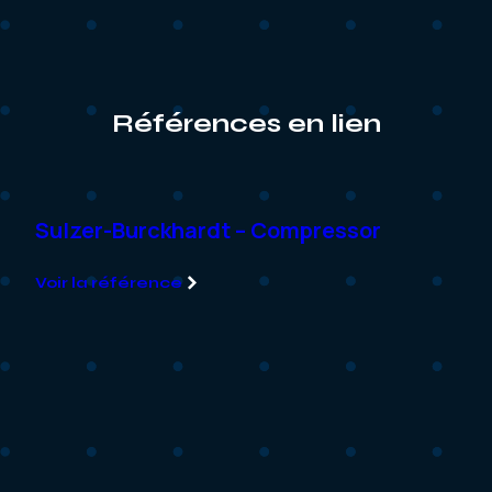
Références en lien
t
Sulzer-Burckhardt – Compressor
Voir la référence
Da
Voir