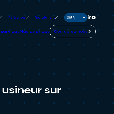
Références
Recrutement
 services
Nos agences
Contactez-nous
 usineur sur