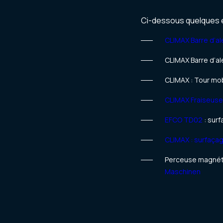
Ci-dessous quelques e
CLIMAX Barre d’a
CLIMAX Barre d’a
CLIMAX : Tour mob
CLIMAX Fraiseus
EFCO TD02
: sur
CLIMAX : surfaçag
Perceuse magnéti
Maschinen