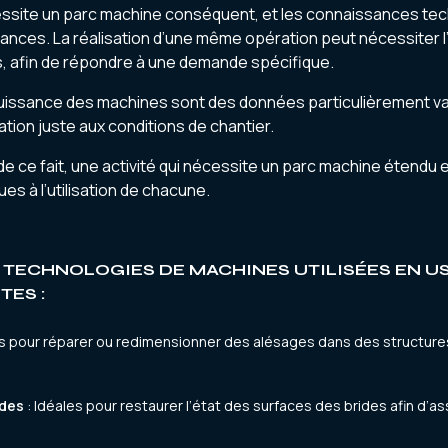
essite un parc machine conséquent, et les connaissances tec
ances. La réalisation d’une même opération peut nécessiter l
 afin de répondre à une demande spécifique.
puissance des machines sont des données particulièrement var
ion juste aux conditions de chantier.
 de ce fait, une activité qui nécessite un parc machine étendu et
 à l’utilisation de chacune.
 TECHNOLOGIES DE MACHINES UTILISÉES EN US
TES :
ées pour réparer ou redimensionner des alésages dans des structur
ides
: Idéales pour restaurer l’état des surfaces des brides afin d’a