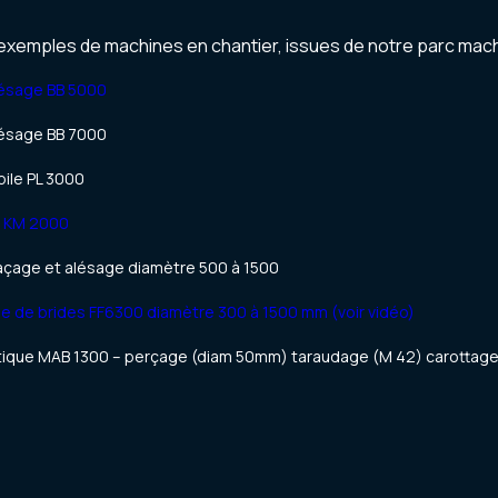
xemples de machines en chantier, issues de notre parc mach
lésage BB 5000
lésage BB 7000
ile PL 3000
e KM 2000
façage et alésage diamètre 500 à 1500
e de brides FF6300 diamètre 300 à 1500 mm (voir vidéo)
que MAB 1300 – perçage (diam 50mm) taraudage (M 42) carottage