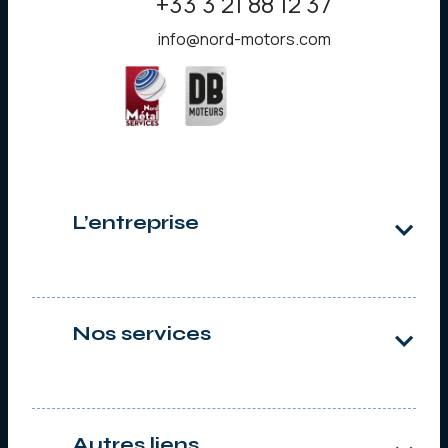
+33 3 21 88 12 37
info@nord-motors.com
L’entreprise
Qui sommes-nous ?
Notre histoire
Nos services
Services à l’industrie
Machines Tournantes
Air Comprimé
Autres liens
Moteurs Diesel