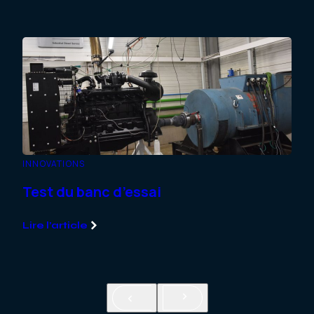
INNOVATIONS
CHAN
Test du banc d’essai
Man
Sul
Lire l’article
Lire