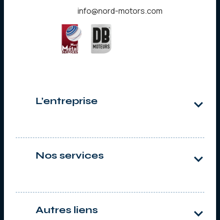
info@nord-motors.com
L’entreprise
Qui sommes-nous ?
Notre histoire
Nos services
Services à l’industrie
Machines Tournantes
Air Comprimé
Autres liens
Moteurs Diesel
Usinage sur site